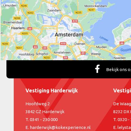
Bekijk ons 
Vestiging Harderwijk
Vestig
Hoofdweg 2
De Waag
3842 GZ Harderwijk
8232 DX 
T.
0341 - 230 000
T.
0320 -
E.
harderwijk@kokexperience.nl
E.
lelyst