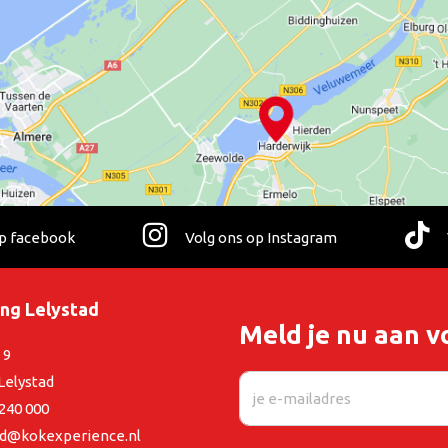
op facebook
Volg ons op Instagram
ing Lelystad
Meld je nu aan v
 9
Lelystad
 240 000
ad@kokexperience.nl