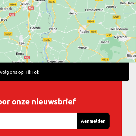
Volg ons op TikTok
oor onze nieuwsbrief
Aanmelden