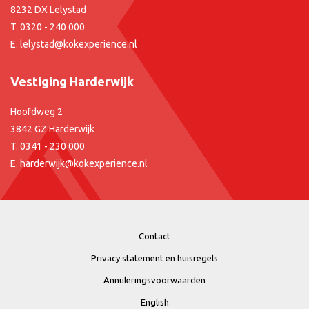
8232 DX Lelystad
T.
0320 - 240 000
E.
lelystad@kokexperience.nl
Vestiging Harderwijk
Hoofdweg 2
3842 GZ Harderwijk
T.
0341 - 230 000
E.
harderwijk@kokexperience.nl
Contact
Privacy statement en huisregels
Annuleringsvoorwaarden
English