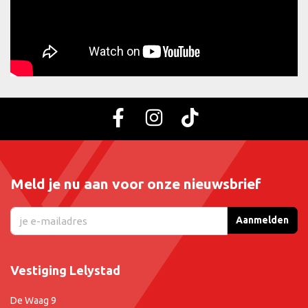
met Sarah Brightman dat hem in één klap een superster maakte.
Met zijn moeizaam verworven technische beheersing van de stem
en zijn decennialange liefde voor opera — “de hemel van de
muziek” — zou Bocelli uiteindelijk optreden op de meest
prestigieuze podia ter wereld en samenwerken met uiteenlopende
zangpartners zoals Céline Dion, Jennifer Lopez en Dua Lipa. Aan
de hand van interviews, archiefbeelden van optredens en
informele bijeenkomsten met familie en vrienden, viert Andrea
Bocelli: Because I Believe de stem en de man die nog altijd de
harten van miljoenen luisteraars over de hele wereld raakt.
Meld je nu aan voor onze nieuwsbrief
Aanmelden
Vestiging Lelystad
De Waag 9