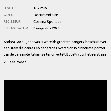
107 min
LENGTE:
Documentaire
GENRE:
Cosima Spender
REGISSEUR:
8 augustus 2025
RELEASEDATUM:
Andrea Bocelli, een van ’s werelds grootste zangers, beschikt over
een stem die genres en generaties overstijgt. In dit intieme portret
van de befaamde Italiaanse tenor vertelt Bocelli voor het eerst zijn
verhaal in eigen woorden. Documentairemaker Cosima Spender
Lees meer
volgt Bocelli met ongekende toegang, voorbij de schijnwerpers, en
onthult een compromisloze artiest en toegewijde familieman met
een ontembare levenslust. Hoewel hij op twaalfjarige leeftijd zijn
zicht verloor, wijdde Bocelli zijn leven aan de muziek. Na jarenlang
gasten te hebben vermaakt in pianobars, trok hij uiteindelijk de
aandacht van de legendarische Luciano Pavarotti, die Bocelli’s stem
op een demotape hoorde. Bocelli’s leven veranderde drastisch met
de wereldwijde hit “Time to Say Goodbye”, zijn verbluffende duet